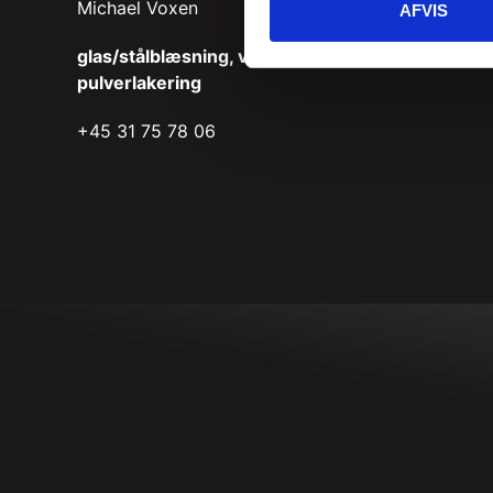
Michael Voxen
AFVIS
glas/stålblæsning, våd/
pulverlakering
+45 31 75 78 06