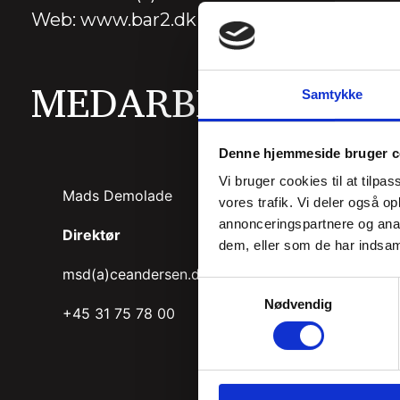
Web: www.bar2.dk
MEDARBEJDERE
Samtykke
Denne hjemmeside bruger c
Vi bruger cookies til at tilpas
Mads Demolade
Steffe
vores trafik. Vi deler også 
annonceringspartnere og anal
Direktør
Salg o
dem, eller som de har indsaml
msd(a)ceandersen.dk
sb(a)b
Samtykkevalg
Nødvendig
+45 31 75 78 00
+45 31