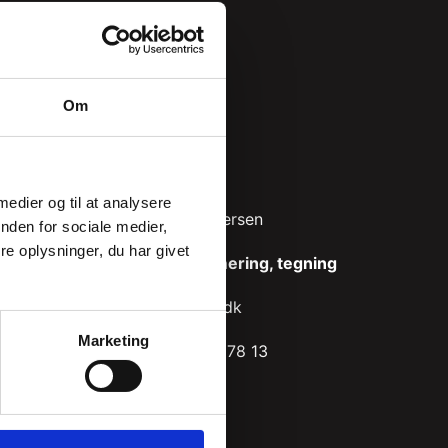
Om
 medier og til at analysere
Steen Pedersen
nden for sociale medier,
e oplysninger, du har givet
Programmering, tegning
sp(a)bar2.dk
Marketing
+45 31 75 78 13