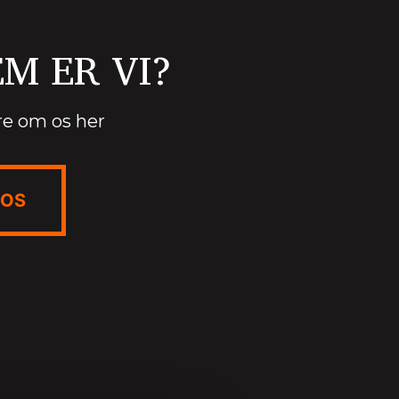
M ER VI?
e om os her
 OS